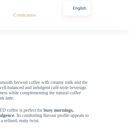
English
Contáctanos
mooth brewed coffee with creamy milk and the
well-balanced and indulgent café-style beverage.
ness while complementing the natural coffee
nk latte.
RTD coffee is perfect for
busy mornings,
dulgence
. Its comforting flavour profile appeals to
 refined, nutty twist.