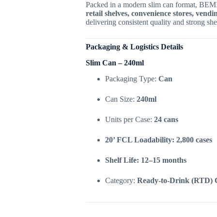
Packed in a modern slim can format, BEMI 
retail shelves, convenience stores, vend
delivering consistent quality and strong s
Packaging & Logistics Details
Slim Can – 240ml
Packaging Type:
Can
Can Size:
240ml
Units per Case:
24 cans
20’ FCL Loadability:
2,800 cases
Shelf Life:
12–15 months
Category:
Ready-to-Drink (RTD) 