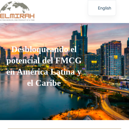
English
Desbloqueando el
potencial del FMCG
en América Latina y
el Caribe